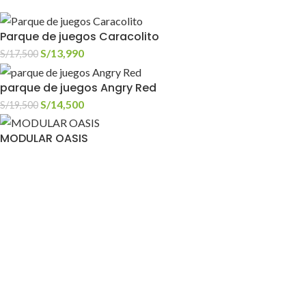
Parque de juegos Caracolito
S/
13,990
S/
17,500
parque de juegos Angry Red
S/
14,500
S/
19,500
MODULAR OASIS
S/
39,000
S/
55,000
MAPA DE UBICACIÓN