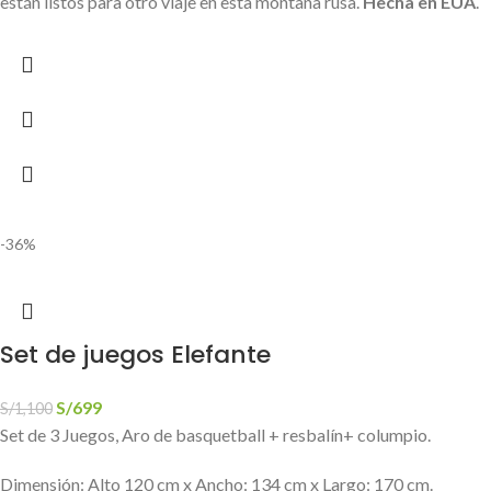
están listos para otro viaje en esta montaña rusa.
Hecha en EUA
.
-36%
Set de juegos Elefante
S/
699
S/
1,100
Set de 3 Juegos, Aro de basquetball + resbalín+ columpio.
Dimensión: Alto 120 cm x Ancho: 134 cm x Largo: 170 cm.