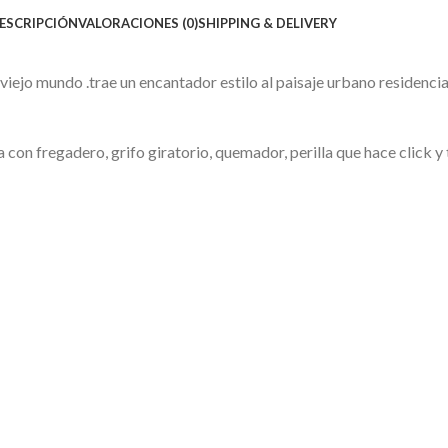
ESCRIPCIÓN
VALORACIONES (0)
SHIPPING & DELIVERY
iejo mundo .trae un encantador estilo al paisaje urbano residenci
con fregadero, grifo giratorio, quemador, perilla que hace click y 