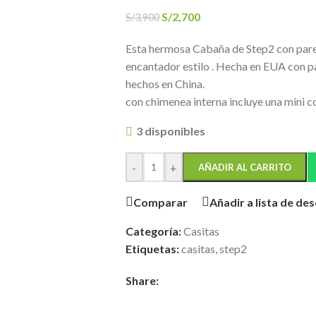
S/
2,700
S/
3,900
Esta hermosa Cabaña de Step2 con pared
encantador estilo . Hecha en EUA con p
hechos en China.
con chimenea interna incluye una mini c
3 disponibles
-
+
AÑADIR AL CARRITO
Comparar
Añadir a lista de de
Categoría:
Casitas
Etiquetas:
casitas
,
step2
Share: