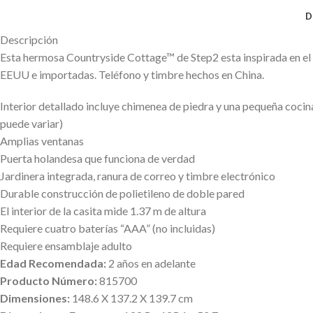
D
Descripción
Esta hermosa Countryside Cottage™ de Step2 esta inspirada en el v
EEUU e importadas. Teléfono y timbre hechos en China.
Interior detallado incluye chimenea de piedra y una pequeña cocina 
puede variar)
Amplias ventanas
Puerta holandesa que funciona de verdad
Jardinera integrada, ranura de correo y timbre electrónico
Durable construcción de polietileno de doble pared
El interior de la casita mide 1.37 m de altura
Requiere cuatro baterías “AAA” (no incluidas)
Requiere ensamblaje adulto
Edad Recomendada:
2 años en adelante
Producto Número:
815700
Dimensiones:
148.6 X 137.2 X 139.7 cm