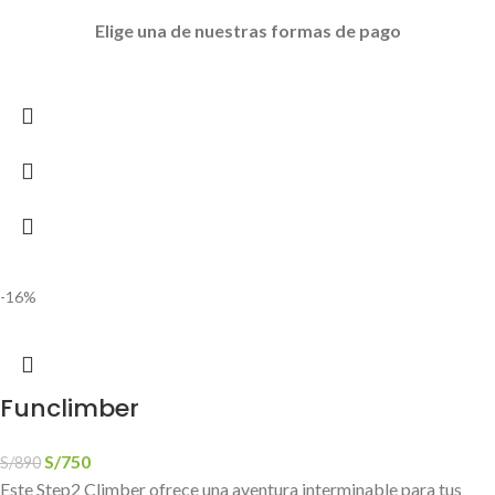
Elige
una de nuestras formas de pago
-16%
Funclimber
S/
750
S/
890
Este Step2 Climber ofrece una aventura interminable para tus