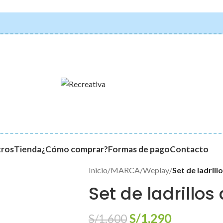
ros
Tienda
¿Cómo comprar?
Formas de pago
Contacto
Inicio
/
MARCA
/
Weplay
/
Set de ladril
Set de ladrillo
S/
1,290
S/
1,600