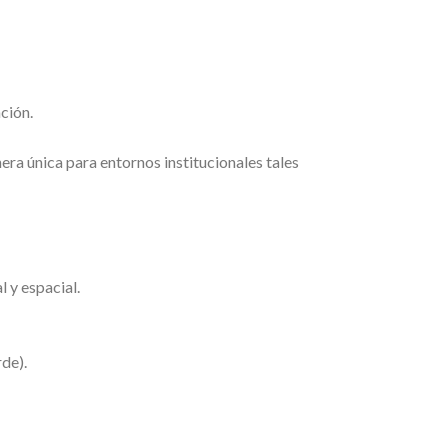
ación.
era única para entornos institucionales tales
l y espacial.
rde).