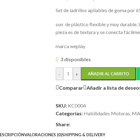
Set de ladrillos apilables de goma por 
son de plástico flexible y muy durable,
pieza es de textura y se conecta fácilme
marca weplay
3 disponibles
-
+
AÑADIR AL CARRITO
Comparar
Añadir a lista de deseo
SKU:
KC0004
Categorías:
Habilidades Motoras
,
MA
Share:
ESCRIPCIÓN
VALORACIONES (0)
SHIPPING & DELIVERY