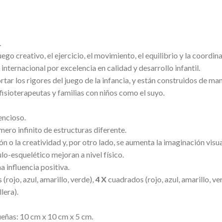
.
ego creativo, el ejercicio, el movimiento, el equilibrio y la coordin
ternacional por excelencia en calidad y desarrollo infantil.
ar los rigores del juego de la infancia, y están construidos de man
fisioterapeutas y familias con niños como el suyo.
encioso.
ro infinito de estructuras diferente.
n o la creatividad y, por otro lado, se aumenta la imaginación visua
o-esquelético mejoran a nivel físico.
a influencia positiva.
 (rojo, azul, amarillo, verde),
4 X
cuadrados (rojo, azul, amarillo, ve
lera).
ueñas: 10 cm x 10 cm x 5 cm.