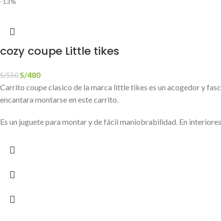
-13%
cozy coupe Little tikes
S/
480
S/
550
Carrito coupe clasico de la marca little tikes es un acogedor y fas
encantara montarse en este carrito.
Es un juguete para montar y de fácil maniobrabilidad. En interiore