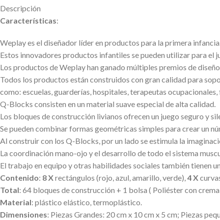
Descripción
Características
:
Weplay es el diseñador líder en productos para la primera infancia
Estos innovadores productos infantiles se pueden utilizar para el ju
Los productos de Weplay han ganado múltiples premios de diseño in
Todos los productos están construidos con gran calidad para soport
como: escuelas, guarderías, hospitales, terapeutas ocupacionales, 
Q-Blocks consisten en un material suave especial de alta calidad.
Los bloques de construcción livianos ofrecen un juego seguro y sil
Se pueden combinar formas geométricas simples para crear un núme
Al construir con los Q-Blocks, por un lado se estimula la imaginació
La coordinación mano-ojo y el desarrollo de todo el sistema muscul
El trabajo en equipo y otras habilidades sociales también tienen un
Contenido
:
8 X
rectángulos (rojo, azul, amarillo, verde),
4 X
curvas
Total
: 64 bloques de construcción + 1 bolsa ( Poliéster con cremal
Material
: plástico elástico, termoplástico.
Dimensiones
: Piezas Grandes: 20 cm x 10 cm x 5 cm; Piezas peq