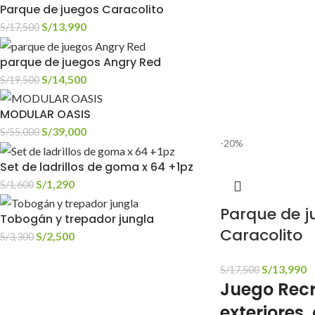
Parque de juegos Caracolito
S/
13,990
S/
17,500
parque de juegos Angry Red
S/
14,500
S/
19,500
MODULAR OASIS
S/
39,000
S/
55,000
-20%
Set de ladrillos de goma x 64 +1pz
S/
1,290
S/
1,600
Parque de j
Tobogán y trepador jungla
Caracolito
S/
2,500
S/
3,300
S/
13,990
S/
17,500
Juego Recr
exteriores,