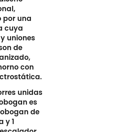
onal,
o por una
a cuya
 y uniones
son de
anizado,
 horno con
ctrostática.
orres unidas
 tobogan es
 tobogan de
 y 1
 escalador.