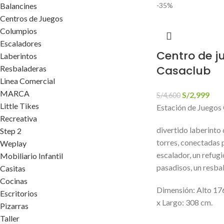
Balancines
-35%
Centros de Juegos
Columpios
Escaladores
Centro de j
Laberintos
Casaclub
Resbaladeras
Linea Comercial
MARCA
S/
2,999
S/
4,600
Little Tikes
Estación de Juegos
Recreativa
divertido laberinto
Step 2
torres, conectadas 
Weplay
escalador, un refugi
Mobiliario Infantil
pasadisos, un resba
Casitas
Cocinas
Dimensión: Alto 17
Escritorios
x Largo: 308 cm.
Pizarras
Taller