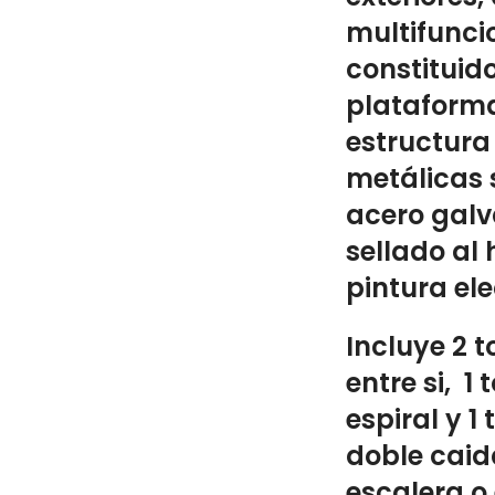
multifunci
constituid
plataform
estructura
metálicas 
acero galv
sellado al
pintura ele
Incluye 2 t
entre si, 1
espiral y 1
doble caida
escalera o