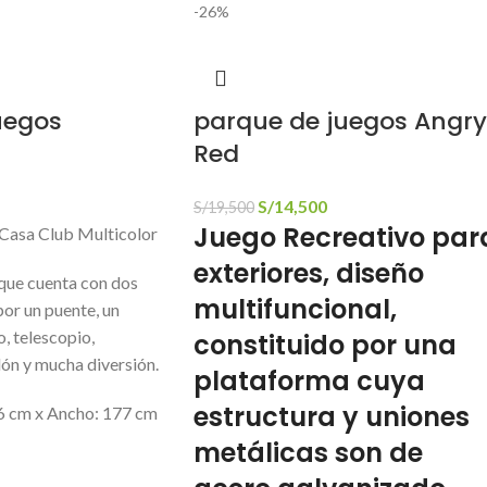
-26%
uegos
parque de juegos Angry
Red
S/
14,500
S/
19,500
Juego Recreativo par
 Casa Club Multicolor
exteriores, diseño
 que cuenta con dos
multifuncional,
por un puente, un
o, telescopio,
constituido por una
lón y mucha diversión.
plataforma cuya
estructura y uniones
6 cm x Ancho: 177 cm
metálicas son de