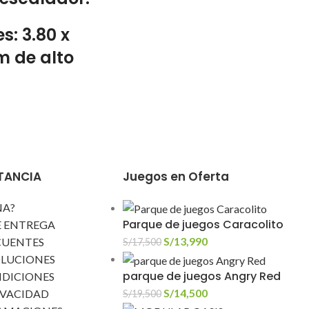
s: 3.80 x
m de alto
RTANCIA
Juegos en Oferta
NA?
Parque de juegos Caracolito
E ENTREGA
S/
13,990
CUENTES
S/
17,500
OLUCIONES
parque de juegos Angry Red
NDICIONES
S/
14,500
IVACIDAD
S/
19,500