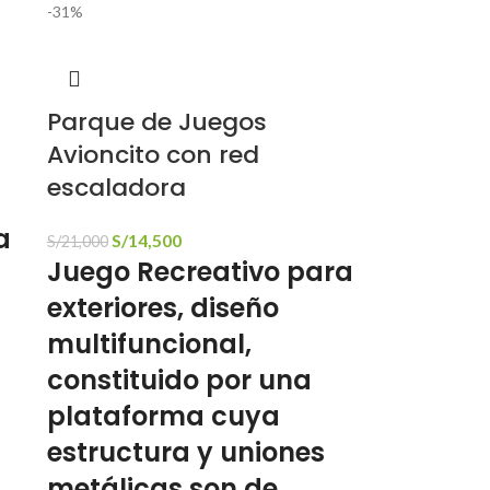
-31%
Parque de Juegos
Avioncito con red
escaladora
a
S/
14,500
S/
21,000
Juego Recreativo para
exteriores, diseño
multifuncional,
constituido por una
plataforma cuya
estructura y uniones
metálicas son de